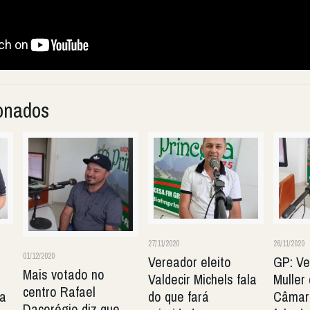
ionados
27/11/2020
26/11/2020
01/12/2020
Vereador eleito
GP: Ve
Mais votado no
Valdecir Michels fala
Muller
centro Rafael
la
do que fará
Câmar
Dacorégio diz que