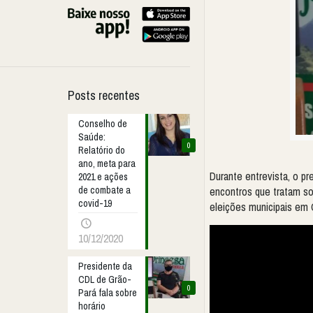
Posts recentes
Conselho de
Saúde:
0
Relatório do
ano, meta para
Durante entrevista, o pr
2021 e ações
encontros que tratam so
de combate a
covid-19
eleições municipais em 
10/12/2020
Presidente da
CDL de Grão-
0
Pará fala sobre
horário