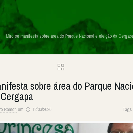
Miro se manifesta sobre área do Parque Nacional e eleição da Cergap
nifesta sobre área do Parque Naci
a Cergapa
ro Ramon
em
12/03/2020
Tags