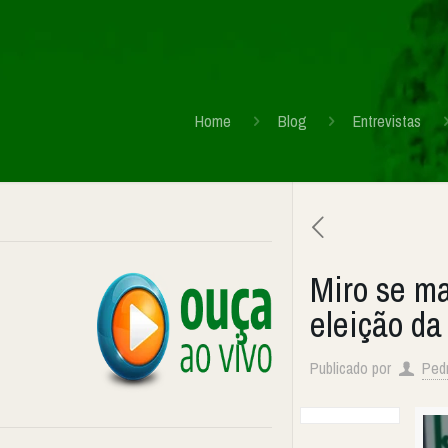
Home
Blog
Entrevistas
Miro se ma
eleição d
Publicado por
Ped