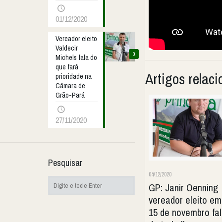
01/12/2020
Vereador eleito
Valdecir
0
Michels fala do
que fará
Artigos relac
prioridade na
Câmara de
Grão-Pará
27/11/2020
Pesquisar
04/12/2020
GP: Janir Oenning
vereador eleito em
15 de novembro fa