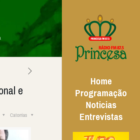
a
Home
onal e
Programação
Noticias
Entrevistas
Catorrias