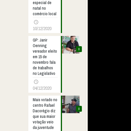
especial de
natal no
comércio local
10/12/2020
GP: Janir
Oenning
0
vereador eleito
em 15 de
novembro fala
de trabalhos
no Legislativo
04/12/2020
Mais votado no
centro Rafael
0
Dacorégio diz
que sua maior
votação veio
da juventude